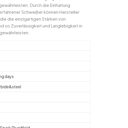
gewährleisten. Durch die Einhaltung
erfahrener Schweißer können Hersteller
die die einzigartigen Stärken von
d so Zuverlässigkeit und Langlebigkeit in
gewährleisten.
ng days
rbide&steel
d
Spark Plug Mold