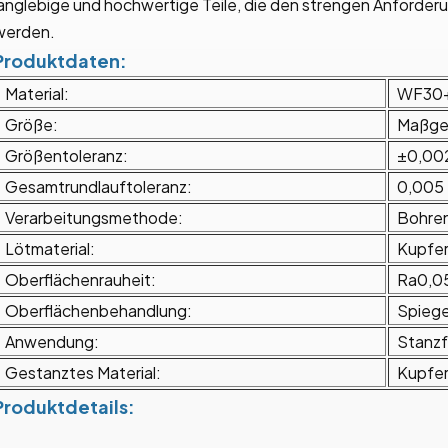
langlebige und hochwertige Teile, die den strengen Anforde
werden.
Produktdaten:
Material:
WF30
Größe:
Maßge
Größentoleranz:
±0,00
Gesamtrundlauftoleranz:
0,005
Verarbeitungsmethode:
Bohren
Lötmaterial:
Kupfe
Oberflächenrauheit:
Ra0,0
Oberflächenbehandlung:
Spiege
Anwendung:
Stanz
Gestanztes Material:
Kupfer
Produktdetails: