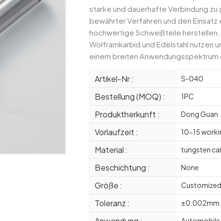
starke und dauerhafte Verbindung zu 
bewährter Verfahren und den Einsatz 
hochwertige Schweißteile herstellen, 
Wolframkarbid und Edelstahl nutzen un
einem breiten Anwendungsspektrum 
Artikel-Nr :
S-040
Bestellung (MOQ) :
1PC
Produktherkunft :
Dong Guan
Vorlaufzeit :
10-15 worki
Material :
tungsten ca
Beschichtung :
None
Größe :
Customize
Toleranz :
±0.002mm
Anwendung :
Automobile 