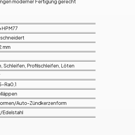
rungen moderner Fertigung gerecht
+HPM77
schneidert
2 mm
, Schleifen, Profilschleifen, Löten
r
5-Ra0,1
lläppen
formen/Auto-Zündkerzenform
/Edelstahl