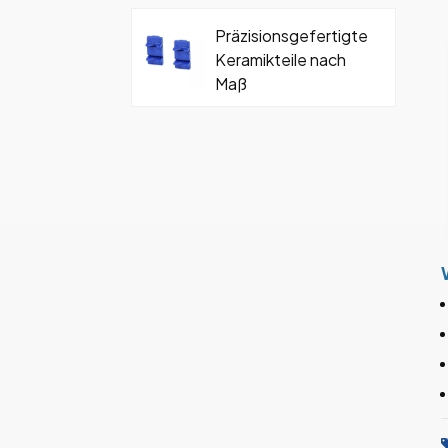
Präzisionsgefertigte
Keramikteile nach
Maß
Hartmetall-
Keramikformteil mit
Schraube