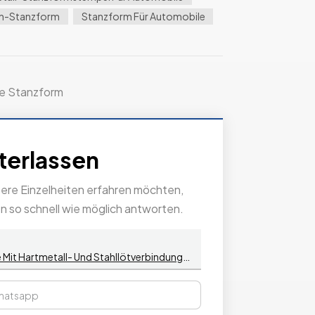
n-Stanzform
Stanzform Für Automobile
die Stanzform
nterlassen
tere Einzelheiten erfahren möchten,
en so schnell wie möglich antworten.
Stempel Für Die Stanzform Von Zündkerzen Für Kraftfahrzeuge Mit Hartmetall- Und Stahllötverbindungen