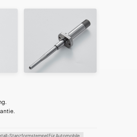
ng.
antie.
tall-Stanzformstempel Für Automobile