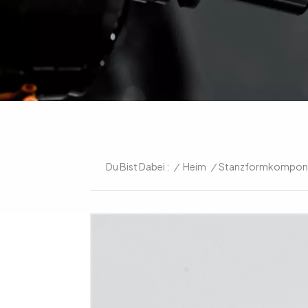
/
Heim
/
Stanzformkompon
Du Bist Dabei :