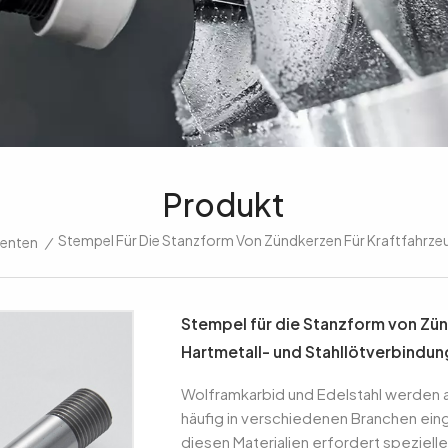
Produkt
Stempel Für Die Stanzform Von Zündkerzen Für Kraftfahrzeu
enten
/
Stempel für die Stanzform von Zün
Hartmetall- und Stahllötverbindu
Wolframkarbid und Edelstahl werden a
häufig in verschiedenen Branchen ein
diesen Materialien erfordert speziel