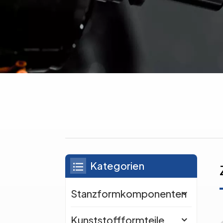
Kategorien
Stanzformkomponenten
Kunststoffformteile