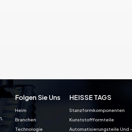
Überlegungen, um eine starke und
dauerhafte Verbindung zu
gewährleisten. Durch die Einhaltung
bewährter Verfahren und den
Einsatz erfahrener Schweißer
können Hersteller hochwertige
Schweißteile herstellen, die die
einzigartigen Stärken von
Wolframkarbid und Edelstahl
nutzen und so Zuverlässigkeit und
Langlebigkeit in einem breiten
Anwendungsspektrum
gewährleisten.
Folgen Sie Uns
HEISSE TAGS
Heim
Stanzformkomponenten
n.
Branchen
Kunststoffformteile
Technologie
Automatisierungsteile Und 