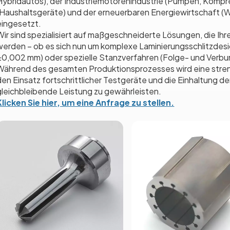
Hybridautos), der Industriemotorenindustrie (Pumpen, Kompre
(Haushaltsgeräte) und der erneuerbaren Energiewirtschaft (W
eingesetzt.
Wir sind spezialisiert auf maßgeschneiderte Lösungen, die Ih
werden – ob es sich nun um komplexe Laminierungsschlitzdesi
±0,002 mm) oder spezielle Stanzverfahren (Folge- und Verb
Während des gesamten Produktionsprozesses wird eine streng
den Einsatz fortschrittlicher Testgeräte und die Einhaltung 
gleichbleibende Leistung zu gewährleisten.
Klicken Sie hier, um eine Anfrage zu stellen.