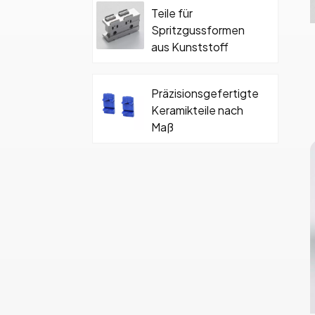
Teile für
Spritzgussformen
aus Kunststoff
Präzisionsgefertigte
Keramikteile nach
Maß
Hartmetall-
Keramikformteil mit
Schraube