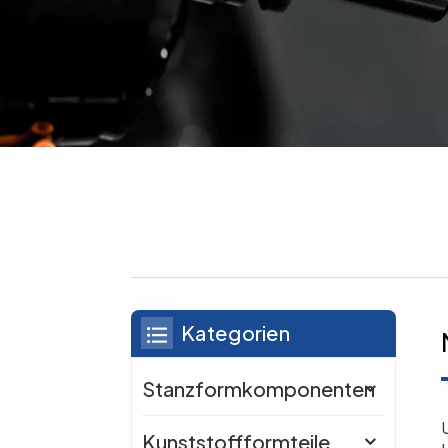
Kategorien
Stanzformkomponenten
Kunststoffformteile