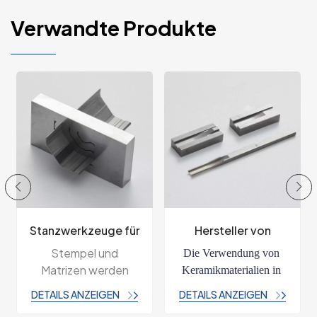
Verwandte Produkte
Hersteller von
Hartmetall-
Stanzwerkzeugen
Schneidwerkzeuge
Die Verwendung von 
Präzisionsstempel und
für Metallstanzen,
Formenersatzteile
Keramikmaterialien in 
Matrizenkomponenten
kundenspezifische
Stanzwerkzeugkomponenten 
aus Wolframkarbid sind
DETAILS ANZEIGEN
DETAILS ANZEIGEN
Werkzeuge
bietet Vorteile wie eine 
entscheidende