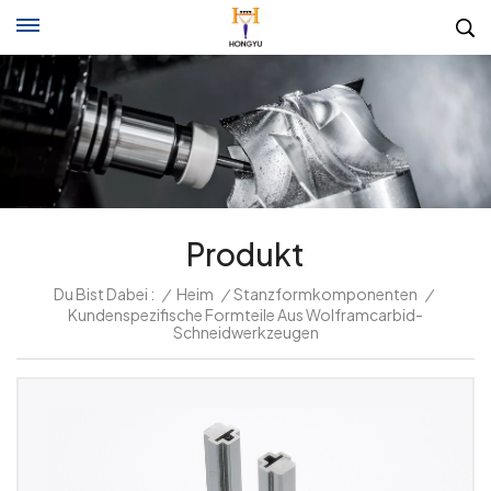
Produkt
Du Bist Dabei :
/
Heim
/
Stanzformkomponenten
/
Kundenspezifische Formteile Aus Wolframcarbid-
Schneidwerkzeugen