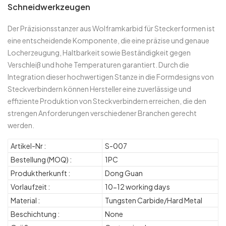
Schneidwerkzeugen
Der Präzisionsstanzer aus Wolframkarbid für Steckerformen ist
eine entscheidende Komponente, die eine präzise und genaue
Locherzeugung, Haltbarkeit sowie Beständigkeit gegen
Verschleiß und hohe Temperaturen garantiert. Durch die
Integration dieser hochwertigen Stanze in die Formdesigns von
Steckverbindern können Hersteller eine zuverlässige und
effiziente Produktion von Steckverbindern erreichen, die den
strengen Anforderungen verschiedener Branchen gerecht
werden.
Artikel-Nr :
S-007
Bestellung (MOQ) :
1PC
Produktherkunft :
Dong Guan
Vorlaufzeit :
10-12 working days
Material :
Tungsten Carbide/Hard Metal
Beschichtung :
None