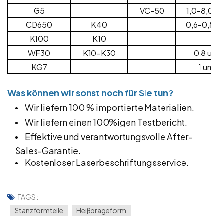
G5
VC-50
1,0-8,0 
CD650
K40
0,6-0,8 
K100
K10
WF30
K10-K30
0,8 um
KG7
1 um
Was können wir sonst noch für Sie tun?
Wir liefern 100 % importierte Materialien.
Wir liefern einen 100%igen Testbericht.
Effektive und verantwortungsvolle After-
Sales-Garantie.
Kostenloser Laserbeschriftungsservice.
TAGS :
Stanzformteile
Heißprägeform