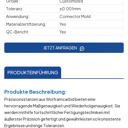
Größe :
Customized
Toleranz :
±0.001mm
Anwendung :
Connector Mold
Materialzertifizierung :
Yes
QC-Bericht :
Yes
JETZT ANFRAGEN
PRODUKTEINFÜHRUNG
Produkte
Beschreibung:
Präzisionsstanzen aus Wolframcarbid bieten eine
hervorragende Maßgenauigkeit und Wiederholgenauigkeit. Sie
werden mithilfe fortschrittlicher Fertigungstechniken mit
äußerster Präzision gefertigt und gewährleisten so konsistente
Ergebnisse und enge Toleranzen.