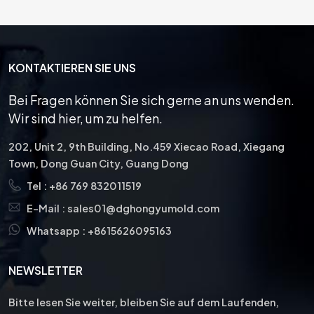
längere 
Elemente in der
Werkzeuglebensdauer, 
Fertigungs- und
eine verbesserte 
Metallverarbeitungsindustrie
Teilequalität, weniger 
Ihre außergewöhnliche
KONTAKTIEREN SIE UNS
Wartungs- und 
Haltbarkeit,
Ausfallzeiten, eine 
Genauigkeit und
Bei Fragen können Sie sich gerne an uns wenden.
verbesserte thermische 
Vielseitigkeit machen sie
Wir sind hier, um zu helfen.
Stabilität und 
ideal für verschiedene
Beständigkeit gegen 
Anwendungen, die
202, Unit 2, 9th Building, No.459 Xiecao Road, Xiegang
onenten
Verschleiß, Reibung, 
hochwertige
Town, Dong Guan City, Guang Dong
Korrosion und Probleme 
Lochstanz-, Form- und
Tel :
+86 769 832011519
mit der elektrischen 
Schneidvorgänge
Leitfähigkeit.
erfordern. Wir
E-Mail :
sales01@dghongyumold.com
konzentrieren uns seit 17
Whatsapp :
+8615626095163
Jahren auf hochpräzise
Stanzkomponenten.
NEWSLETTER
Bitte lesen Sie weiter, bleiben Sie auf dem Laufenden,