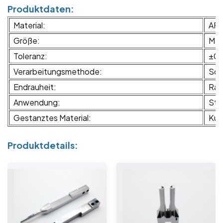
Produktdaten:
Material:
AF1
Größe:
Maß
Toleranz:
±0,
Verarbeitungsmethode:
Sch
Endrauheit:
Ra0
Anwendung:
Ste
Gestanztes Material:
Kup
Produktdetails: