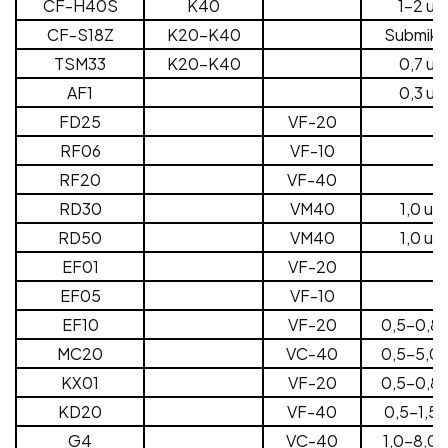
CF-H40S
K40
1-2 um
CF-S18Z
K20-K40
Submikr
TSM33
K20-K40
0,7 um
AF1
0,3 um
FD25
VF-20
RF06
VF-10
RF20
VF-40
RD30
VM40
1,0 um
RD50
VM40
1,0 um
EF01
VF-20
EF05
VF-10
EF10
VF-20
0,5-0,8
MC20
VC-40
0,5-5,0
KX01
VF-20
0,5-0,8
KD20
VF-40
0,5-1,5 
G4
VC-40
1,0-8,0 