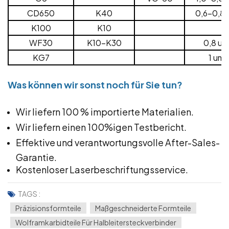
CD650
K40
0,6-0,8 
K100
K10
WF30
K10-K30
0,8 um
KG7
1 um
Was können wir sonst noch für Sie tun?
Wir liefern 100 % importierte Materialien.
Wir liefern einen 100%igen Testbericht.
Effektive und verantwortungsvolle After-Sales-
Garantie.
Kostenloser Laserbeschriftungsservice.
TAGS :
Präzisionsformteile
Maßgeschneiderte Formteile
Wolframkarbidteile Für Halbleitersteckverbinder