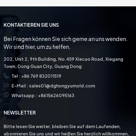
ormen zu
Werkzeuglebensdauer, 
Fertigungs-
Sie sind in
eine verbesserte 
Metallverarbeitu
iedenen
Teilequalität, weniger 
Ihre außergewö
KONTAKTIEREN SIE UNS
rößen und
Wartungs- und 
Haltbarkei
rationen
Ausfallzeiten, eine 
Genauigkeit
Bei Fragen können Sie sich gerne an uns wenden.
 um sich an
verbesserte thermische 
Vielseitigkeit ma
Wir sind hier, um zu helfen.
iedliche
Stabilität und 
ideal für versc
ien der
Beständigkeit gegen 
Anwendungen,
202, Unit 2, 9th Building, No.459 Xiecao Road, Xiegang
inderkomponenten
Verschleiß, Reibung, 
hochwerti
Town, Dong Guan City, Guang Dong
sen. Das
Korrosion und Probleme 
Lochstanz-, Fo
Tel :
+86 769 832011519
umfasst
mit der elektrischen 
Schneidvorg
le wie
Leitfähigkeit.
erfordern. 
E-Mail :
sales01@dghongyumold.com
arfe
konzentrieren uns
Whatsapp :
+8615626095163
kanten,
Jahren auf hoch
kel und
Stanzkompone
NEWSLETTER
die alle
 sind, um
Bitte lesen Sie weiter, bleiben Sie auf dem Laufenden,
nd des
abonnieren Sie uns und wir heißen Sie herzlich willkommen,
ngsprozesses