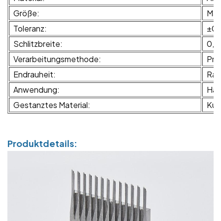
Größe:
Maß
Toleranz:
±0,
Schlitzbreite:
0,0
Verarbeitungsmethode:
Prof
Endrauheit:
Ra0
Anwendung:
Hal
Gestanztes Material:
Kup
Produktdetails: