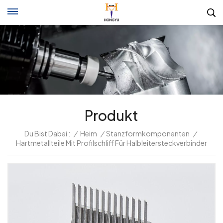
Produkt
Du Bist Dabei :
/
Heim
/
Stanzformkomponenten
/
Hartmetallteile Mit Profilschliff Für Halbleitersteckverbinder