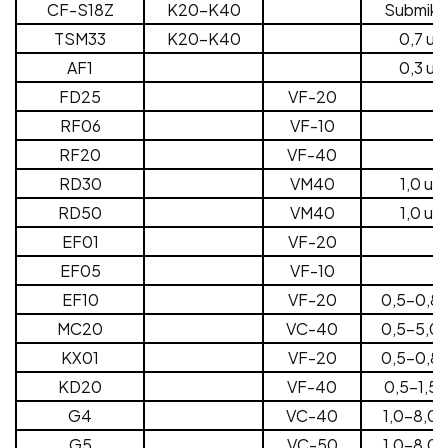
CF-S18Z
K20-K40
Submikr
TSM33
K20-K40
0,7 um
AF1
0,3 um
FD25
VF-20
RF06
VF-10
RF20
VF-40
RD30
VM40
1,0 um
RD50
VM40
1,0 um
EF01
VF-20
EF05
VF-10
EF10
VF-20
0,5-0,8
MC20
VC-40
0,5-5,0
KX01
VF-20
0,5-0,8
KD20
VF-40
0,5-1,5 
G4
VC-40
1,0-8,0 
G5
VC-50
1,0-8,0 