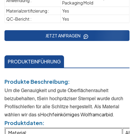
Anwendung :
Packaging Mold
Materialzertifizierung :
Yes
QC-Bericht :
Yes
JETZT ANFRAGEN
PRODUKTEINFÜHRUNG
Produkte
Beschreibung:
Um die Genauigkeit und gute Oberflächenrauheit
beizubehalten, t
Sein hochpräziser Stempel wurde durch
Profilschleifen für alle Schlitze hergestellt. Als Material
wählen wir das s
Hochfeinkörniges Wolframcarbid.
Produktdaten:
Material:
AF1