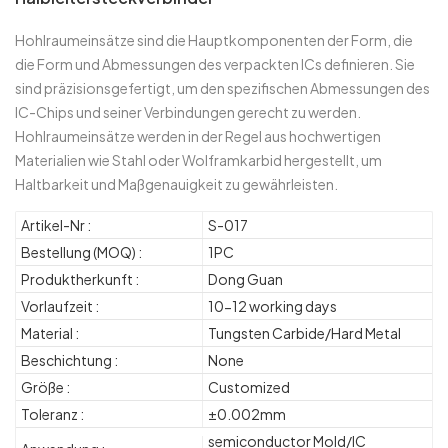
Hohlraumeinsätze sind die Hauptkomponenten der Form, die
die Form und Abmessungen des verpackten ICs definieren. Sie
sind präzisionsgefertigt, um den spezifischen Abmessungen des
IC-Chips und seiner Verbindungen gerecht zu werden.
Hohlraumeinsätze werden in der Regel aus hochwertigen
Materialien wie Stahl oder Wolframkarbid hergestellt, um
Haltbarkeit und Maßgenauigkeit zu gewährleisten.
Artikel-Nr :
S-017
Bestellung (MOQ) :
1PC
Produktherkunft :
Dong Guan
Vorlaufzeit :
10-12 working days
Material :
Tungsten Carbide/Hard Metal
Beschichtung :
None
Größe :
Customized
Toleranz :
±0.002mm
semiconductor Mold/IC