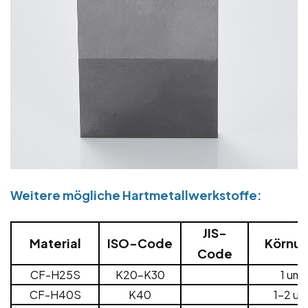
Weitere mögliche Hartmetallwerkstoffe:
JIS-
Material
ISO-Code
Körnu
Code
CF-H25S
K20-K30
1 um
CF-H40S
K40
1-2 um