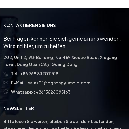
starke und dauerhafte
Verbindung zu
gewährleisten. Durch die
Einhaltung bewährter
KONTAKTIEREN SIE UNS
Verfahren und den Einsatz
erfahrener Schweißer
Bei Fragen können Sie sich gerne an uns wenden.
können Hersteller
Wir sind hier, um zu helfen.
hochwertige Schweißteile
herstellen, die die
202, Unit 2, 9th Building, No.459 Xiecao Road, Xiegang
einzigartigen Stärken von
Town, Dong Guan City, Guang Dong
Wolframkarbid und
Tel :
+86 769 832011519
Edelstahl nutzen und so
Zuverlässigkeit und
E-Mail :
sales01@dghongyumold.com
Langlebigkeit in einem
Whatsapp :
+8615626095163
breiten
Anwendungsspektrum
gewährleisten.
NEWSLETTER
Bitte lesen Sie weiter, bleiben Sie auf dem Laufenden,
abonnieren Sie uns und wir heißen Sie herzlich willkommen,