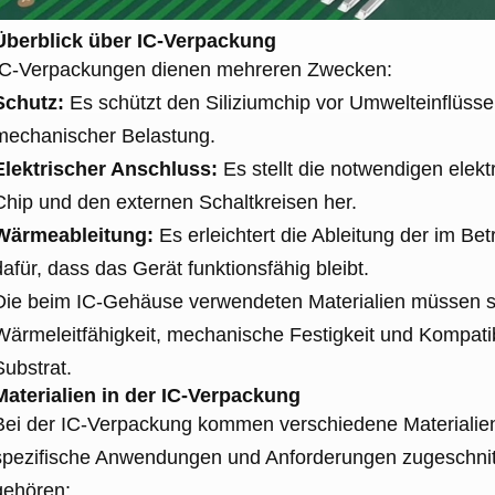
Überblick über IC-Verpackung
IC-Verpackungen dienen mehreren Zwecken:
Schutz:
Es schützt den Siliziumchip vor Umwelteinflüsse
mechanischer Belastung.
Elektrischer Anschluss:
Es stellt die notwendigen ele
Chip und den externen Schaltkreisen her.
Wärmeableitung:
Es erleichtert die Ableitung der im B
dafür, dass das Gerät funktionsfähig bleibt.
Die beim IC-Gehäuse verwendeten Materialien müssen st
Wärmeleitfähigkeit, mechanische Festigkeit und Kompatib
Substrat.
Materialien in der IC-Verpackung
Bei der IC-Verpackung kommen verschiedene Materialien 
spezifische Anwendungen und Anforderungen zugeschnitt
gehören: