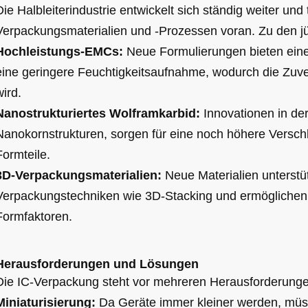
Die Halbleiterindustrie entwickelt sich ständig weiter und t
Verpackungsmaterialien und -Prozessen voran. Zu den j
Hochleistungs-EMCs:
Neue Formulierungen bieten eine 
eine geringere Feuchtigkeitsaufnahme, wodurch die Zuve
wird.
Nanostrukturiertes Wolframkarbid:
Innovationen in de
Nanokornstrukturen, sorgen für eine noch höhere Verschle
Formteile.
3D-Verpackungsmaterialien:
Neue Materialien unterstütz
Verpackungstechniken wie 3D-Stacking und ermöglichen 
Formfaktoren.
Herausforderungen und Lösungen
Die IC-Verpackung steht vor mehreren Herausforderunge
Miniaturisierung:
Da Geräte immer kleiner werden, müs