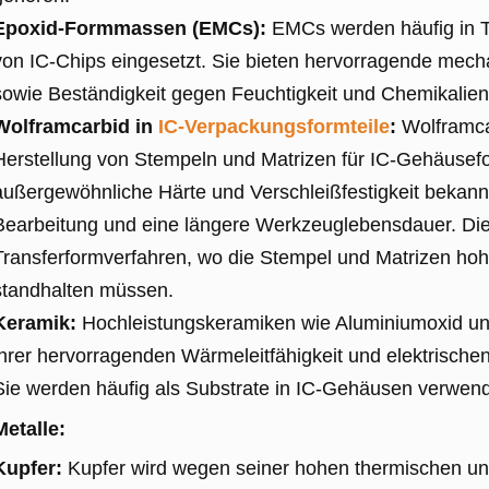
Epoxid-Formmassen (EMCs):
EMCs werden häufig in T
von IC-Chips eingesetzt. Sie bieten hervorragende mec
sowie Beständigkeit gegen Feuchtigkeit und Chemikalien
Wolframcarbid in
IC-Verpackungsformteile
:
Wolframcar
Herstellung von Stempeln und Matrizen für IC-Gehäusefo
außergewöhnliche Härte und Verschleißfestigkeit bekannt
Bearbeitung und eine längere Werkzeuglebensdauer. Dies
Transferformverfahren, wo die Stempel und Matrizen h
standhalten müssen.
Keramik:
Hochleistungskeramiken wie Aluminiumoxid un
ihrer hervorragenden Wärmeleitfähigkeit und elektrische
Sie werden häufig als Substrate in IC-Gehäusen verwend
Metalle:
Kupfer:
Kupfer wird wegen seiner hohen thermischen und 