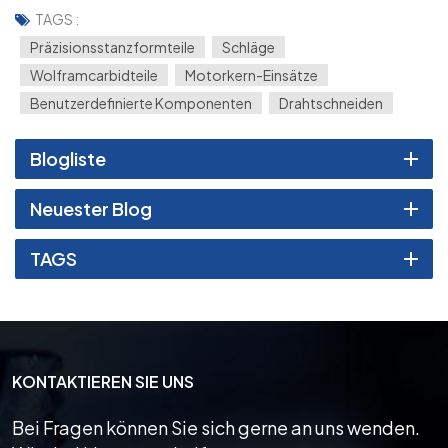
TAGS :
Präzisionsstanzformteile
Schläge
Wolframcarbidteile
Motorkern-Einsätze
Benutzerdefinierte Komponenten
Drahtschneiden
Blogliste
Neuester Blog
TAGS
KONTAKTIEREN SIE UNS
Bei Fragen können Sie sich gerne an uns wenden.