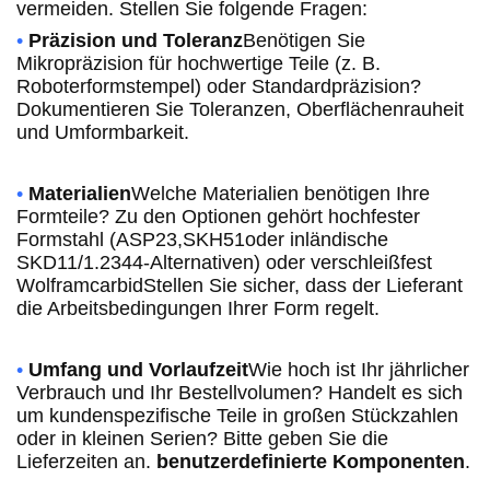
vermeiden. Stellen Sie folgende Fragen:
•
Präzision und Toleranz
Benötigen Sie
Mikropräzision für hochwertige Teile (z. B.
Roboterformstempel) oder Standardpräzision?
Dokumentieren Sie Toleranzen, Oberflächenrauheit
und Umformbarkeit.
•
Materialien
Welche Materialien benötigen Ihre
Formteile? Zu den Optionen gehört hochfester
Formstahl (
ASP23,SKH51
oder inländische
SKD11/1.2344-Alternativen) oder verschleißfest
Wolframcarbid
Stellen Sie sicher, dass der Lieferant
die Arbeitsbedingungen Ihrer Form regelt.
•
Umfang und Vorlaufzeit
Wie hoch ist Ihr jährlicher
Verbrauch und Ihr Bestellvolumen? Handelt es sich
um kundenspezifische Teile in großen Stückzahlen
oder in kleinen Serien? Bitte geben Sie die
Lieferzeiten an.
benutzerdefinierte Komponenten
.