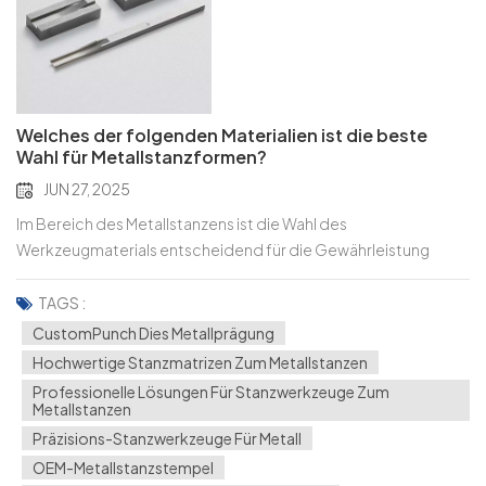
Welches der folgenden Materialien ist die beste
Wahl für Metallstanzformen?
JUN 27, 2025
Im Bereich des Metallstanzens ist die Wahl des
Werkzeugmaterials entscheidend für die Gewährleistung
langfristiger Stabilität, Werkzeuglebensdauer und
Teilequalität. Zu den fortschrittlichsten Optionen gehören
TAGS :
Wolframkarbid (allgemein als Wolframstahl bezeichnet) und
CustomPunch Dies Metallprägung
keramische Materialien, die beide einzigartige Vorteile bieten.
Hochwertige Stanzmatrizen Zum Metallstanzen
Wir vergleichen die beiden aus mehreren technischen
Professionelle Lösungen Für Stanzwerkzeuge Zum
Perspektiven, einschließlich der physikalischen Eigenschaften,
Metallstanzen
Verarbeitbarkeit, Und Anwendungsszenarien, um Ihnen bei der
Präzisions-Stanzwerkzeuge Für Metall
Bestimmung des besten Materials für Ihre
OEM-Metallstanzstempel
Stanzformanforderungen zu helfen. Vergleich der