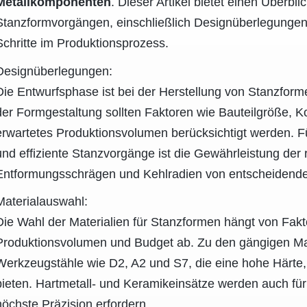
Metallkomponenten
. Dieser Artikel bietet einen Überbli
Stanzformvorgängen, einschließlich Designüberlegungen,
Schritte im Produktionsprozess.
Designüberlegungen:
Die Entwurfsphase ist bei der Herstellung von Stanzfor
der Formgestaltung sollten Faktoren wie Bauteilgröße, K
erwartetes Produktionsvolumen berücksichtigt werden. Fü
und effiziente Stanzvorgänge ist die Gewährleistung der 
Entformungsschrägen und Kehlradien von entscheidend
Materialauswahl:
Die Wahl der Materialien für Stanzformen hängt von Fak
Produktionsvolumen und Budget ab. Zu den gängigen Mat
Werkzeugstähle wie D2, A2 und S7, die eine hohe Härte, 
bieten. Hartmetall- und Keramikeinsätze werden auch fü
höchste Präzision erfordern.