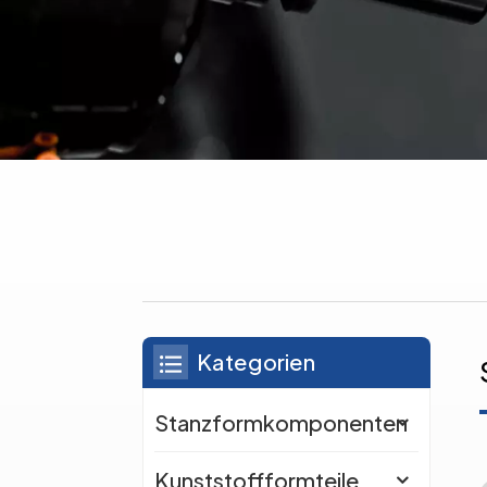
Kategorien
Stanzformkomponenten
Kunststoffformteile