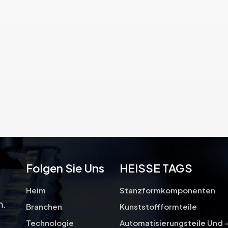
Stempeldesigns können runde
Stempel, rechteckige Stempel
oder spezielle Formen gemäß den
Designspezifikationen des
Motorkerns umfassen.
Folgen Sie Uns
HEISSE TAGS
Heim
Stanzformkomponenten
n.
Branchen
Kunststoffformteile
Technologie
Automatisierungsteile Und 