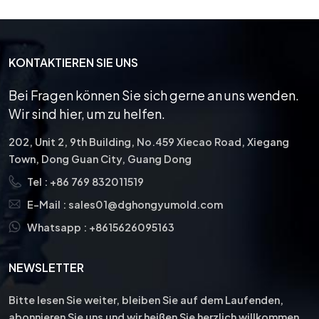
der Anzahl der Schlitze, ihrer
Abmessungen und aller
erforderlichen zusätzlichen
Funktionen. Die Matrize ist
KONTAKTIEREN SIE UNS
auf die Stempel
abgestimmt und
Bei Fragen können Sie sich gerne an uns wenden.
gewährleistet eine präzise
Wir sind hier, um zu helfen.
Ausrichtung während des
Stanzvorgangs.
202, Unit 2, 9th Building, No.459 Xiecao Road, Xiegang
Town, Dong Guan City, Guang Dong
Tel :
+86 769 832011519
E-Mail :
sales01@dghongyumold.com
Whatsapp :
+8615626095163
NEWSLETTER
Bitte lesen Sie weiter, bleiben Sie auf dem Laufenden,
abonnieren Sie uns und wir heißen Sie herzlich willkommen,