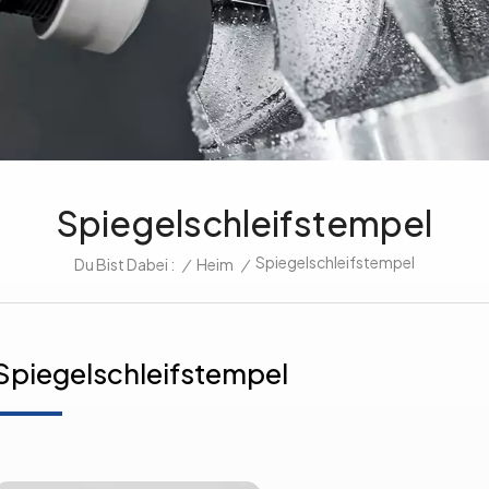
Spiegelschleifstempel
Spiegelschleifstempel
/
Heim
/
Du Bist Dabei :
Spiegelschleifstempel