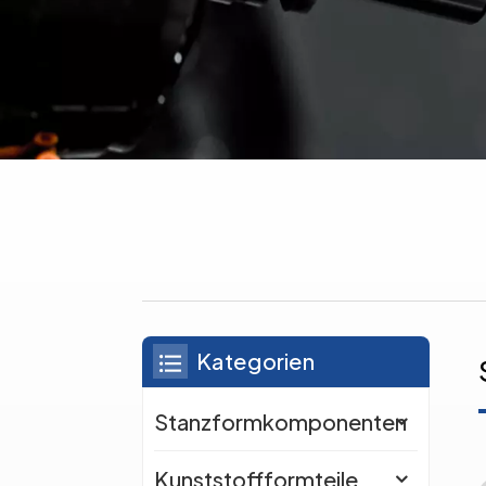
Kategorien
Stanzformkomponenten
Kunststoffformteile