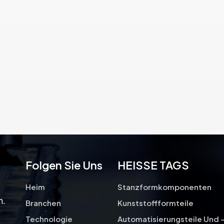
Teilen wird ausschließlich der
gesamte Profilbereich von PG
bearbeitet.
Folgen Sie Uns
HEISSE TAGS
Heim
Stanzformkomponenten
n.
Branchen
Kunststoffformteile
Technologie
Automatisierungsteile Und 