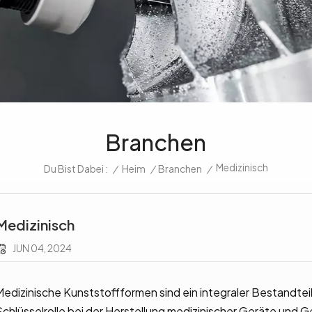
Branchen
Medizinisch
/
Heim
/
Branchen
/
Du Bist Dabei :
Medizinisch
JUN 04, 2024
Medizinische Kunststoffformen sind ein integraler Bestandteil
Schlüsselrolle bei der Herstellung medizinischer Geräte und G