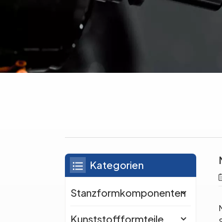
Kategorien
Stanzformkomponenten
Kunststoffformteile