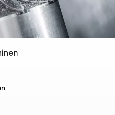
hinen
en