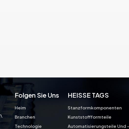
Ort und Stelle zu halten. Es ist ein
wesentlicher Bestandteil
industrieller Werkzeuge und wird
häufig in Branchen wie der
Automobilindustrie, der Luft- und
Raumfahrt sowie der allgemeinen
Fertigung eingesetzt.
Folgen Sie Uns
HEISSE TAGS
Heim
Stanzformkomponenten
n.
Branchen
Kunststoffformteile
Technologie
Automatisierungsteile Und 