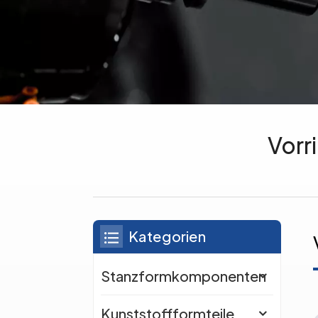
Vorr
Kategorien
Stanzformkomponenten
Kunststoffformteile