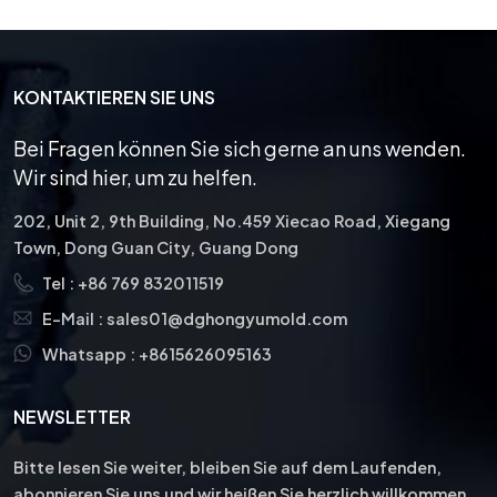
KONTAKTIEREN SIE UNS
Bei Fragen können Sie sich gerne an uns wenden.
Wir sind hier, um zu helfen.
202, Unit 2, 9th Building, No.459 Xiecao Road, Xiegang
Town, Dong Guan City, Guang Dong
Tel :
+86 769 832011519
E-Mail :
sales01@dghongyumold.com
Whatsapp :
+8615626095163
NEWSLETTER
Bitte lesen Sie weiter, bleiben Sie auf dem Laufenden,
abonnieren Sie uns und wir heißen Sie herzlich willkommen,