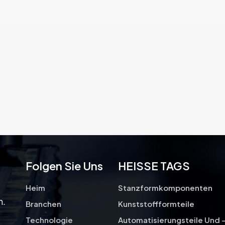
oder Werkzeugstahl und sind so
konstruiert, dass sie den hohen
Kräften und Drücken standhalten,
die beim Stanzvorgang auftreten.
Folgen Sie Uns
HEISSE TAGS
Heim
Stanzformkomponenten
n.
Branchen
Kunststoffformteile
Technologie
Automatisierungsteile Und 