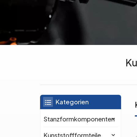
Ku
Kategorien
Stanzformkomponenten
Kunststoffformteile