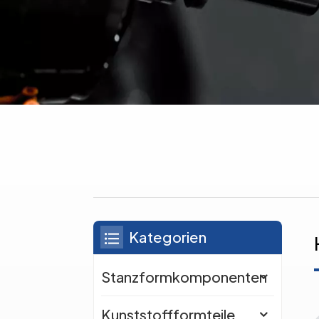
Kategorien
Stanzformkomponenten
Kunststoffformteile