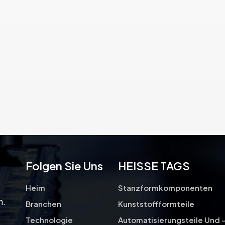
Formteile herstellen, die den sich
ändernden Anforderungen der
Gesundheitsbranche gerecht
werden.
Folgen Sie Uns
HEISSE TAGS
Heim
Stanzformkomponenten
n.
Branchen
Kunststoffformteile
Technologie
Automatisierungsteile Und 