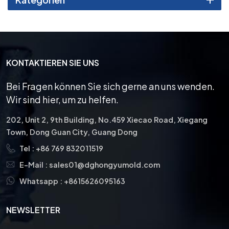
Vielzahl von Materialien zu
arbeiten.
KONTAKTIEREN SIE UNS
Bei Fragen können Sie sich gerne an uns wenden.
Wir sind hier, um zu helfen.
202, Unit 2, 9th Building, No.459 Xiecao Road, Xiegang
Town, Dong Guan City, Guang Dong
Tel :
+86 769 832011519
E-Mail :
sales01@dghongyumold.com
Whatsapp :
+8615626095163
NEWSLETTER