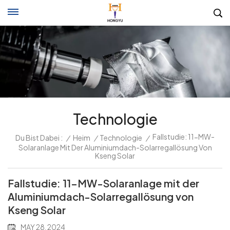
Technologie
Fallstudie: 11-MW-
Du Bist Dabei :
/
Heim
/
Technologie
/
Solaranlage Mit Der Aluminiumdach-Solarregallösung Von
Kseng Solar
Fallstudie: 11-MW-Solaranlage mit der
Aluminiumdach-Solarregallösung von
Kseng Solar
MAY 28, 2024