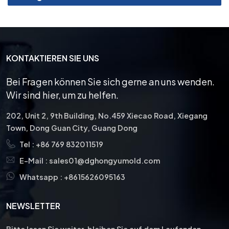
KONTAKTIEREN SIE UNS
Bei Fragen können Sie sich gerne an uns wenden.
Wir sind hier, um zu helfen.
202, Unit 2, 9th Building, No.459 Xiecao Road, Xiegang
Town, Dong Guan City, Guang Dong
Tel :
+86 769 832011519
E-Mail :
sales01@dghongyumold.com
Whatsapp :
+8615626095163
NEWSLETTER
Bitte lesen Sie weiter, bleiben Sie auf dem Laufenden,